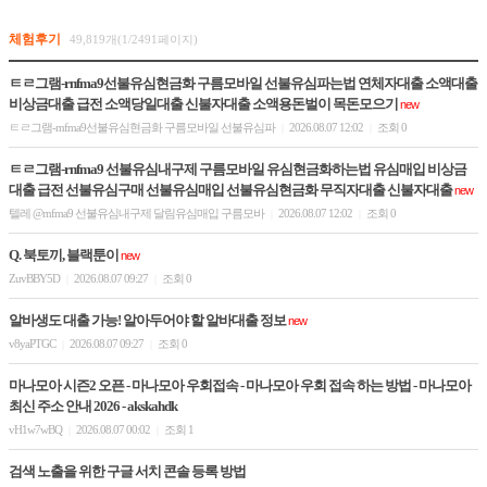
체험후기
49,819개(1/2491페이지)
ㅌㄹ그램-rnfma9선불유심현금화 구름모바일 선불유심파는법 연체자대출 소액대출
비상금대출 급전 소액당일대출 신불자대출 소액용돈벌이 목돈모으기
new
ㅌㄹ그램-rnfma9선불유심현금화 구름모바일 선불유심파
2026.08.07 12:02
조회 0
|
|
ㅌㄹ그램-rnfma9 선불유심내구제 구름모바일 유심현금화하는법 유심매입 비상금
대출 급전 선불유심구매 선불유심매입 선불유심현금화 무직자대출 신불자대출
new
텔레 @rnfma9 선불유심내구제 달림유심매입 구름모바
2026.08.07 12:02
조회 0
|
|
Q. 북토끼, 블랙툰이
new
ZuvBBY5D
2026.08.07 09:27
조회 0
|
|
알바생도 대출 가능! 알아두어야 할 알바대출 정보
new
v8yaPTGC
2026.08.07 09:27
조회 0
|
|
마나모아 시즌2 오픈 - 마나모아 우회접속 - 마나모아 우회 접속 하는 방법 - 마나모아
최신 주소 안내 2026 - akskahdk
vH1w7wBQ
2026.08.07 00:02
조회 1
|
|
검색 노출을 위한 구글 서치 콘솔 등록 방법