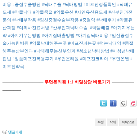
비용
#중절수술병원
#낙태수술
#낙태방법
#미프진정품확인
#낙태유
도제
#약물낙태
#약물중절
#약물유산
#자연유산유도제
#산부인과전
문의
#낙태부작용
#임신중절수술부작용
#중절약
#낙태후기
#약물유
산과정
#여의사진료처방
#산부인과낙태수술
#약물배출
#아기지우는
약
#아지기우는방법
#아기집배출방법
#아기집낙태비용
#임신중절수
술가능한병원
#약물낙태해주는곳
#미프진파는곳
#먹는낙태약
#중절
해주는산부인과
#낙태해주는산부인과
#청소년낙태방법
#
미성년낙태
합법
#정품미프진복용후기
#우먼온리원
#미프진코리아
#우먼온웹
#
미프진약국
우먼온리원 1:1 비밀상담 바로가기
―――――――――――
――――――
―――――
수정
삭제
목록으로
댓글
0
개