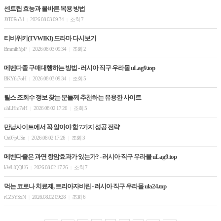
센트립 효능과 올바른 복용 방법
J0T0Ro3d
2026.08.03 09:34
조회 7
|
|
티비위키(TVWIKI) 드라마 다시보기
BmmihYpP
2026.08.03 09:34
조회 2
|
|
메벤다졸 구매대행하는 방법 - 러시아 직구 우라몰 uLag9.top
BKYfk7oH
2026.08.03 09:34
조회 5
|
|
릴스 조회수 정보 찾는 분들께 추천하는 유용한 사이트
uhLHm7eH
2026.08.02 17:26
조회 5
|
|
만남사이트에서 꼭 알아야 할 7가지 성공 전략
Oz07pUSn
2026.08.02 17:26
조회 3
|
|
메벤다졸은 과연 항암효과가 있는가? - 러시아 직구 우라몰 uLag9.top
kWbfQQU6
2026.08.02 17:26
조회 7
|
|
먹는 코로나 치료제, 트리아자비린 - 러시아 직구 우라몰 ula24.top
rCZ5YSxN
2026.08.02 09:28
조회 6
|
|