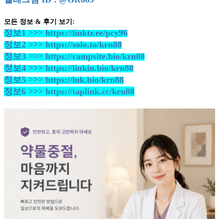
모든 정보 & 후기 보기:
정보1 >>> https://linktr.ee/pcy96
정보2 >>> https://solo.to/krn88
정보3 >>> https://campsite.bio/krn88
정보4 >>> https://linkin.bio/krn88
정보5 >>> https://lnk.bio/krn88
정보6 >>> https://taplink.cc/krn88