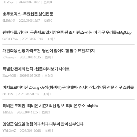
HEVi5qsT
2026.08.07 00:02
조회 0
|
|
호두코믹스 - 무료웹툰,성인웹툰
8LFs6oHP
2026.08.06 15:37
조회 0
|
|
펜벤다졸, 강아지 구충제로 말기암 완치된 조 티펜스 - 러시아 직구 우라몰 ulAg9.top
0u2YCGWw
2026.08.06 10:15
조회 2
|
|
개인회생 신청 자격조건: 당신이 알아야 할 필수 요건 5가지
R74mvopv
2026.08.06 10:15
조회 1
|
|
특별한 관계의 법칙 - 웹툰 미리보기 사이트
EkwvfeOB
2026.08.05 09:35
조회 3
|
|
아지트로마이신 250mg x 6정 (항생제) 구매대행 - 러시아 약, 의약품 전문 직구 쇼핑몰
Sk0JEaS0
2026.08.05 09:35
조회 7
|
|
티비몬 도메인 - 티비몬 시즌2 최신 정보 - 티비몬 주소 - xlqlahs
jMPnftJk
2026.08.04 11:35
조회 3
|
|
영암군 일요일 정형외과 치과 피부과 안과 산부인과
Y7dk2smZ
2026.08.04 09:18
조회 4
|
|