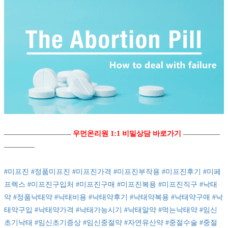
우먼온리원 1:1 비밀상담 바로가기
―――――――――――
――――――
―――――
#미프진
#정품미프진
#미프진가격
#미프진부작용
#미프진후기
#미페
프렉스
#미프진구입처
#미프진구매
#미프진복용
#미프진직구
#낙태
약
#정품낙태약
#낙태비용
#낙태약후기
#낙태약복용
#낙태약구매
#낙
태약구입
#낙태약가격
#낙태가능시기
#낙태알약
#먹는낙태약
#임신
초기낙태
#임신초기증상
#임신중절약
#자연유산약
#중절수술
#중절