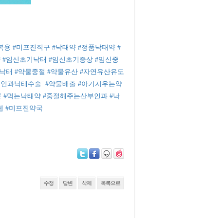
복용
#미프진직구
#낙태약
#정품낙태약
#
약
#임신초기낙태
#임신초기증상
#임신중
물낙태
#약물중절
#약물유산
#자연유산유도
부인과낙태수술
#약물배출
#아기지우는약
곳
#먹는낙태약
#중절해주는산부인과
#낙
웹
#미프진약국
수정
답변
삭제
목록으로