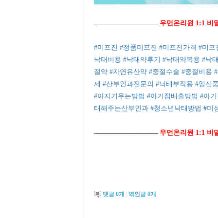
우먼온리원 1:1 
―――――――――――
#미프진
#정품미프진
#미프진가격
#미프
낙태비용
#낙태약후기
#낙태약복용
#낙
절약
#자연유산약
#중절수술
#중절비용
제
#산부인과전문의
#낙태부작용
#임신
#아지기우는방법
#아기집배출방법
#아
태해주는산부인과
#청소년낙태방법
#
미
우먼온리원 1:1 
―――――――――――
댓글
0
개
|
엮인글
0
개